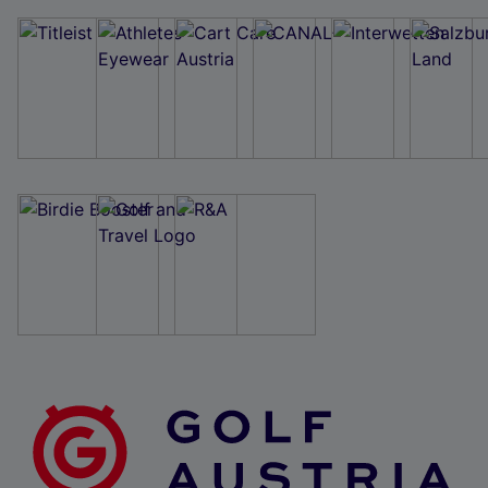
Wir und unsere Partner verarbeiten Daten, um
Folgendes bereitzustellen:
Verwendung genauer Standortdaten. Endgeräteeigenschaften zur Identifikation
aktiv abfragen. Speichern von oder Zugriff auf Informationen auf einem
Endgerät. Personalisierte Werbung und Inhalte, Messung von Werbeleistung
und der Performance von Inhalten, Zielgruppenforschung sowie Entwicklung
und Verbesserung von Angeboten.
Liste der Partner (Lieferanten)