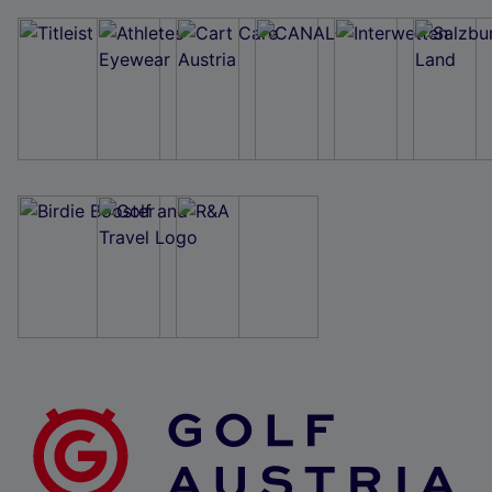
Wir und unsere Partner verarbeiten Daten, um
Folgendes bereitzustellen:
Verwendung genauer Standortdaten. Endgeräteeigenschaften zur Identifikation
aktiv abfragen. Speichern von oder Zugriff auf Informationen auf einem
Endgerät. Personalisierte Werbung und Inhalte, Messung von Werbeleistung
und der Performance von Inhalten, Zielgruppenforschung sowie Entwicklung
und Verbesserung von Angeboten.
Liste der Partner (Lieferanten)