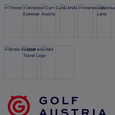
Wir und unsere Partner verarbeiten Daten, um
Folgendes bereitzustellen:
Verwendung genauer Standortdaten. Endgeräteeigenschaften zur Identifikation
aktiv abfragen. Speichern von oder Zugriff auf Informationen auf einem
Endgerät. Personalisierte Werbung und Inhalte, Messung von Werbeleistung
und der Performance von Inhalten, Zielgruppenforschung sowie Entwicklung
und Verbesserung von Angeboten.
Liste der Partner (Lieferanten)