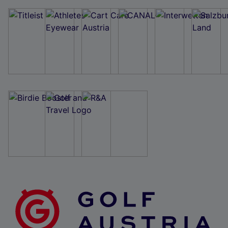
Wir und unsere Partner verarbeiten Daten, um
Folgendes bereitzustellen:
Verwendung genauer Standortdaten. Endgeräteeigenschaften zur Identifikation
aktiv abfragen. Speichern von oder Zugriff auf Informationen auf einem
Endgerät. Personalisierte Werbung und Inhalte, Messung von Werbeleistung
und der Performance von Inhalten, Zielgruppenforschung sowie Entwicklung
und Verbesserung von Angeboten.
Liste der Partner (Lieferanten)