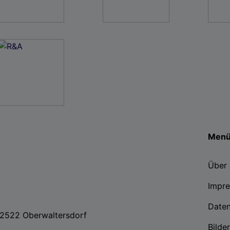
Men
Über 
Impr
Date
, 2522 Oberwaltersdorf
Bilde