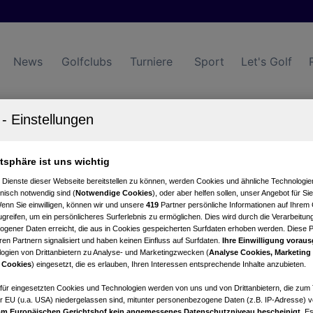
News
Golfclubs
Turniere
Sport
Let's Golf
atsphäre ist uns wichtig
Turniere
Events
Hotels
 Dienste dieser Webseite bereitstellen zu können, werden Cookies und ähnliche Technologien
nisch notwendig sind (
Notwendige Cookies
), oder aber helfen sollen, unser Angebot für Si
Wenn Sie einwilligen, können wir und unsere
419
Partner persönliche Informationen auf Ihrem
greifen, um ein persönlicheres Surferlebnis zu ermöglichen. Dies wird durch die Verarbeitun
gener Daten erreicht, die aus in Cookies gespeicherten Surfdaten erhoben werden. Diese 
en Partnern signalisiert und haben keinen Einfluss auf Surfdaten.
Ihre Einwilligung voraus
ogien von Drittanbietern zu Analyse- und Marketingzwecken (
Analyse Cookies, Marketing
 Cookies
) eingesetzt, die es erlauben, Ihren Interessen entsprechende Inhalte anzubieten.
afür eingesetzten Cookies und Technologien werden von uns und von Drittanbietern, die zum 
r EU (u.a. USA) niedergelassen sind, mitunter personenbezogene Daten (z.B. IP-Adresse) v
m Europäischen Gerichtshof kein angemessenes Datenschutzniveau bescheinigt.
Es