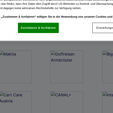
 das Risiko, dass Ihre Daten dem Zugriff durch US-Behörden zu Kontroll- und Überwachu
und dagegen keine wirksamen Rechtsbehelfe zur Verfügung stehen.
uf „Zustimmen & fortfahren“ willigen Sie in die Verwendung von unseren Cookies un
rn (auch aus USA) ein.
In den Einstellungen können Sie jederzeit Ihre Präferenzen verwalt
gegen die Verarbeitung auf der Grundlage berechtigter Interessen einlegen. Klicken Sie dazu
Zustimmen & fortfahren
Einstellung
“, die sich auf jeder Seite unten im Footer befinden.
enschutzrichtlinie
nsere Partner verarbeiten Daten, um Folgendes bereitzustellen:
enauer Standortdaten. Endgeräteeigenschaften zur Identifikation aktiv abfragen. Speichern 
ionen auf einem Endgerät. Personalisierte Werbung und Inhalte, Messung von Werbeleistung 
von Inhalten, Zielgruppenforschung sowie Entwicklung und Verbesserung von Angeboten.
rtner (Lieferanten)