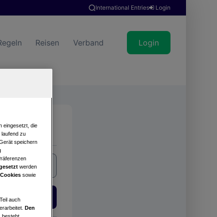
International Entries
Login
Regeln
Reisen
Verband
Login
Suche
 eingesetzt, die
e laufend zu
 Gerät speichern
g
Präferenzen
gesetzt
werden
 Cookies
sowie
Login
Teil auch
erarbeitet.
Den
 besteht