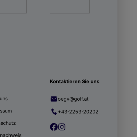
ü
Kontaktieren Sie uns
uns
oegv@golf.at
essum
+43-2253-20202
nschutz
rnachweis