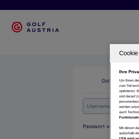
Ihre Priv
Golfclubs
Um Ihnen die
zum Teil tech
optimieren. 
und darauf zu
personenbezo
werden unser
auch Technol
Funktionale
Passwort vergessen?
Mit diesen d
außerhalb de
USA wird vo