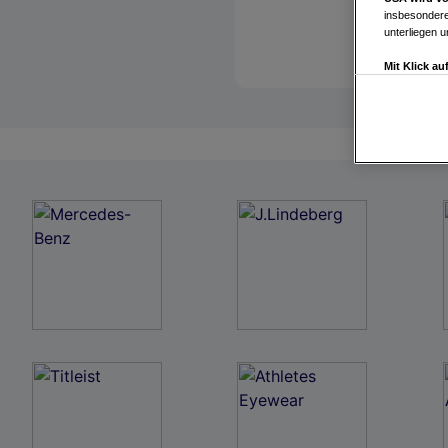
insbesondere
unterliegen 
Mit Klick a
Drittanbiete
Widerspruch 
Einstellungen
Link zur Dat
Impressum
Wir und u
Verwendung g
auf Informat
Performance 
Liste der Pa