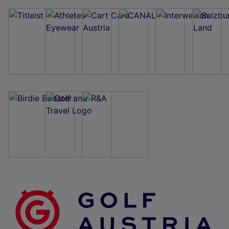
Wir und unsere Partner verarbeiten Daten, um
Folgendes bereitzustellen:
Verwendung genauer Standortdaten. Endgeräteeigenschaften zur Identifikation
aktiv abfragen. Speichern von oder Zugriff auf Informationen auf einem
Endgerät. Personalisierte Werbung und Inhalte, Messung von Werbeleistung
und der Performance von Inhalten, Zielgruppenforschung sowie Entwicklung
und Verbesserung von Angeboten.
Liste der Partner (Lieferanten)