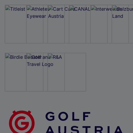
Wir und unsere Partner verarbeiten Daten, um
Folgendes bereitzustellen:
Verwendung genauer Standortdaten. Endgeräteeigenschaften zur Identifikation
aktiv abfragen. Speichern von oder Zugriff auf Informationen auf einem
Endgerät. Personalisierte Werbung und Inhalte, Messung von Werbeleistung
und der Performance von Inhalten, Zielgruppenforschung sowie Entwicklung
und Verbesserung von Angeboten.
Liste der Partner (Lieferanten)