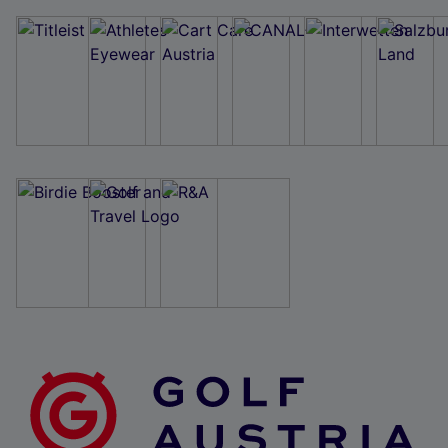
Wir und unsere Partner verarbeiten Daten, um
Folgendes bereitzustellen:
Verwendung genauer Standortdaten. Endgeräteeigenschaften zur Identifikation
aktiv abfragen. Speichern von oder Zugriff auf Informationen auf einem
Endgerät. Personalisierte Werbung und Inhalte, Messung von Werbeleistung
und der Performance von Inhalten, Zielgruppenforschung sowie Entwicklung
und Verbesserung von Angeboten.
Liste der Partner (Lieferanten)