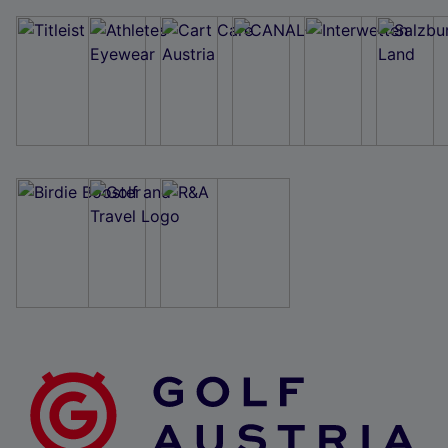
Wir und unsere Partner verarbeiten Daten, um
Folgendes bereitzustellen:
Verwendung genauer Standortdaten. Endgeräteeigenschaften zur Identifikation
aktiv abfragen. Speichern von oder Zugriff auf Informationen auf einem
Endgerät. Personalisierte Werbung und Inhalte, Messung von Werbeleistung
und der Performance von Inhalten, Zielgruppenforschung sowie Entwicklung
und Verbesserung von Angeboten.
Liste der Partner (Lieferanten)