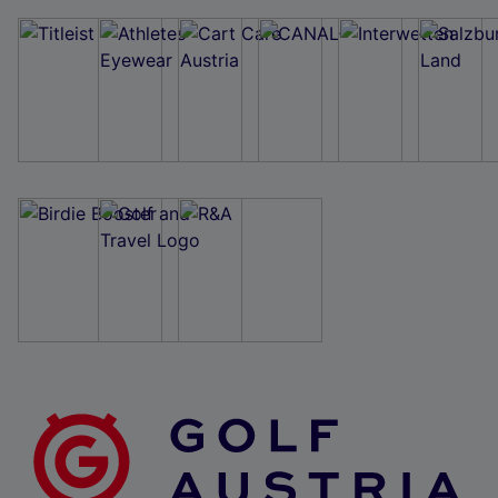
Wir und unsere Partner verarbeiten Daten, um
Folgendes bereitzustellen:
Verwendung genauer Standortdaten. Endgeräteeigenschaften zur Identifikation
aktiv abfragen. Speichern von oder Zugriff auf Informationen auf einem
Endgerät. Personalisierte Werbung und Inhalte, Messung von Werbeleistung
und der Performance von Inhalten, Zielgruppenforschung sowie Entwicklung
und Verbesserung von Angeboten.
Liste der Partner (Lieferanten)