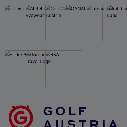
Wir und unsere Partner verarbeiten Daten, um
Folgendes bereitzustellen:
Verwendung genauer Standortdaten. Endgeräteeigenschaften zur Identifikation
aktiv abfragen. Speichern von oder Zugriff auf Informationen auf einem
Endgerät. Personalisierte Werbung und Inhalte, Messung von Werbeleistung
und der Performance von Inhalten, Zielgruppenforschung sowie Entwicklung
und Verbesserung von Angeboten.
Liste der Partner (Lieferanten)