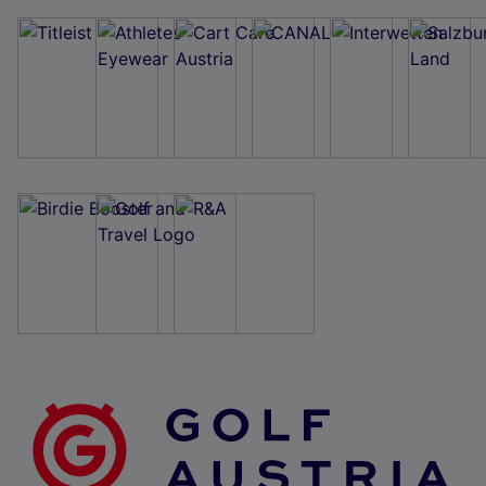
Wir und unsere Partner verarbeiten Daten, um
Folgendes bereitzustellen:
Verwendung genauer Standortdaten. Endgeräteeigenschaften zur Identifikation
aktiv abfragen. Speichern von oder Zugriff auf Informationen auf einem
Endgerät. Personalisierte Werbung und Inhalte, Messung von Werbeleistung
und der Performance von Inhalten, Zielgruppenforschung sowie Entwicklung
und Verbesserung von Angeboten.
Liste der Partner (Lieferanten)