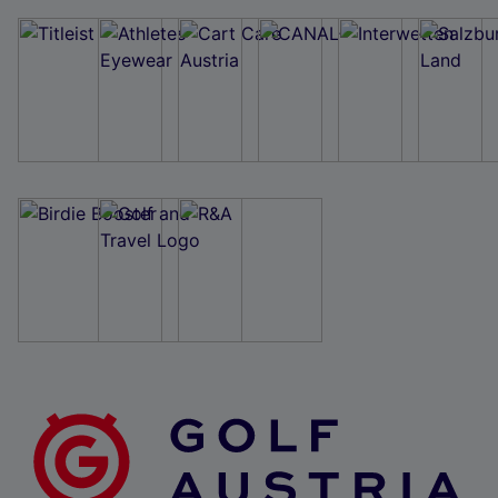
Wir und unsere Partner verarbeiten Daten, um
Folgendes bereitzustellen:
Verwendung genauer Standortdaten. Endgeräteeigenschaften zur Identifikation
aktiv abfragen. Speichern von oder Zugriff auf Informationen auf einem
Endgerät. Personalisierte Werbung und Inhalte, Messung von Werbeleistung
und der Performance von Inhalten, Zielgruppenforschung sowie Entwicklung
und Verbesserung von Angeboten.
Liste der Partner (Lieferanten)