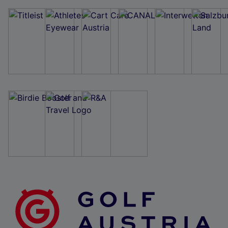
Wir und unsere Partner verarbeiten Daten, um
Folgendes bereitzustellen:
Verwendung genauer Standortdaten. Endgeräteeigenschaften zur Identifikation
aktiv abfragen. Speichern von oder Zugriff auf Informationen auf einem
Endgerät. Personalisierte Werbung und Inhalte, Messung von Werbeleistung
und der Performance von Inhalten, Zielgruppenforschung sowie Entwicklung
und Verbesserung von Angeboten.
Liste der Partner (Lieferanten)