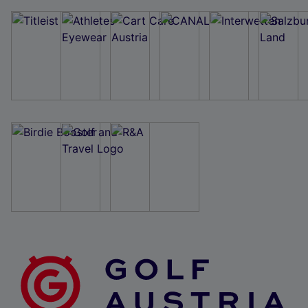
Wir und unsere Partner verarbeiten Daten, um
Folgendes bereitzustellen:
Verwendung genauer Standortdaten. Endgeräteeigenschaften zur Identifikation
aktiv abfragen. Speichern von oder Zugriff auf Informationen auf einem
Endgerät. Personalisierte Werbung und Inhalte, Messung von Werbeleistung
und der Performance von Inhalten, Zielgruppenforschung sowie Entwicklung
und Verbesserung von Angeboten.
Liste der Partner (Lieferanten)