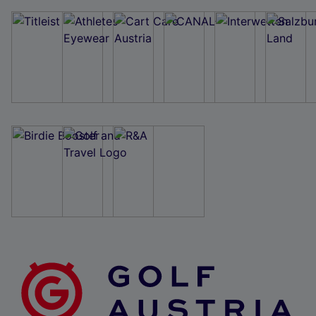
Wir und unsere Partner verarbeiten Daten, um
Folgendes bereitzustellen:
Verwendung genauer Standortdaten. Endgeräteeigenschaften zur Identifikation
aktiv abfragen. Speichern von oder Zugriff auf Informationen auf einem
Endgerät. Personalisierte Werbung und Inhalte, Messung von Werbeleistung
und der Performance von Inhalten, Zielgruppenforschung sowie Entwicklung
und Verbesserung von Angeboten.
Liste der Partner (Lieferanten)