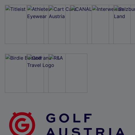
Wir und unsere Partner verarbeiten Daten, um
Folgendes bereitzustellen:
Verwendung genauer Standortdaten. Endgeräteeigenschaften zur Identifikation
aktiv abfragen. Speichern von oder Zugriff auf Informationen auf einem
Endgerät. Personalisierte Werbung und Inhalte, Messung von Werbeleistung
und der Performance von Inhalten, Zielgruppenforschung sowie Entwicklung
und Verbesserung von Angeboten.
Liste der Partner (Lieferanten)