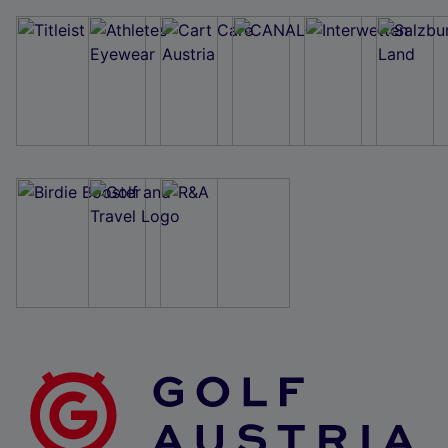
Wir und unsere Partner verarbeiten Daten, um
Folgendes bereitzustellen:
Verwendung genauer Standortdaten. Endgeräteeigenschaften zur Identifikation
aktiv abfragen. Speichern von oder Zugriff auf Informationen auf einem
Endgerät. Personalisierte Werbung und Inhalte, Messung von Werbeleistung
und der Performance von Inhalten, Zielgruppenforschung sowie Entwicklung
und Verbesserung von Angeboten.
Liste der Partner (Lieferanten)