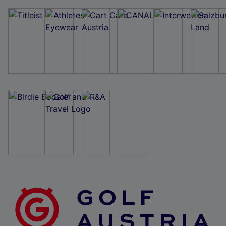
Wir und unsere Partner verarbeiten Daten, um
Folgendes bereitzustellen:
Verwendung genauer Standortdaten. Endgeräteeigenschaften zur Identifikation
aktiv abfragen. Speichern von oder Zugriff auf Informationen auf einem
Endgerät. Personalisierte Werbung und Inhalte, Messung von Werbeleistung
und der Performance von Inhalten, Zielgruppenforschung sowie Entwicklung
und Verbesserung von Angeboten.
Liste der Partner (Lieferanten)