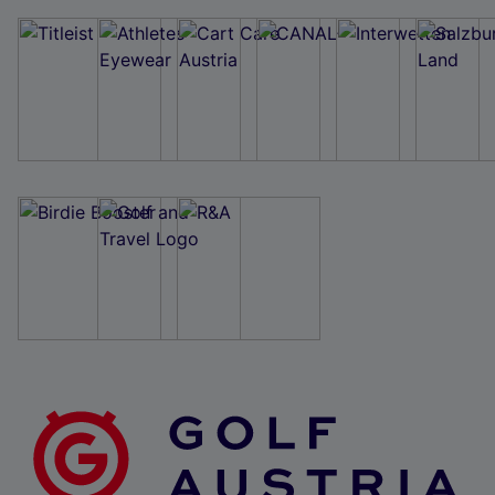
Wir und unsere Partner verarbeiten Daten, um
Folgendes bereitzustellen:
Verwendung genauer Standortdaten. Endgeräteeigenschaften zur Identifikation
aktiv abfragen. Speichern von oder Zugriff auf Informationen auf einem
Endgerät. Personalisierte Werbung und Inhalte, Messung von Werbeleistung
und der Performance von Inhalten, Zielgruppenforschung sowie Entwicklung
und Verbesserung von Angeboten.
Liste der Partner (Lieferanten)