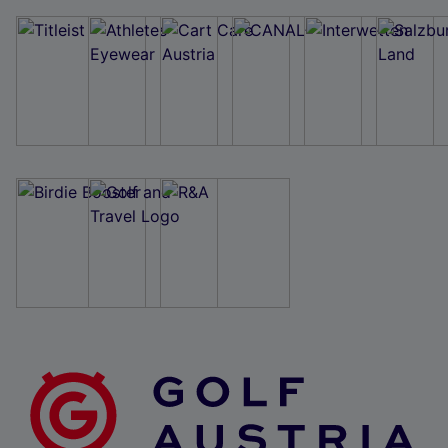
Wir und unsere Partner verarbeiten Daten, um
Folgendes bereitzustellen:
Verwendung genauer Standortdaten. Endgeräteeigenschaften zur Identifikation
aktiv abfragen. Speichern von oder Zugriff auf Informationen auf einem
Endgerät. Personalisierte Werbung und Inhalte, Messung von Werbeleistung
und der Performance von Inhalten, Zielgruppenforschung sowie Entwicklung
und Verbesserung von Angeboten.
Liste der Partner (Lieferanten)