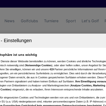
News
Golfclubs
Turniere
Sport
Let's Golf
atsphäre ist uns wichtig
Turniere
Events
Hotels
 Dienste dieser Webseite bereitstellen zu können, werden Cookies und ähnliche Technologien
nisch notwendig sind (
Notwendige Cookies
), oder aber helfen sollen, unser Angebot für Si
Wenn Sie einwilligen, können wir und unsere
419
Partner persönliche Informationen auf Ihrem
greifen, um ein persönlicheres Surferlebnis zu ermöglichen. Dies wird durch die Verarbeitun
gener Daten erreicht, die aus in Cookies gespeicherten Surfdaten erhoben werden. Diese 
en Partnern signalisiert und haben keinen Einfluss auf Surfdaten.
Ihre Einwilligung voraus
ogien von Drittanbietern zu Analyse- und Marketingzwecken (
Analyse Cookies, Marketing
 Cookies
) eingesetzt, die es erlauben, Ihren Interessen entsprechende Inhalte anzubieten.
afür eingesetzten Cookies und Technologien werden von uns und von Drittanbietern, die zum 
r EU (u.a. USA) niedergelassen sind, mitunter personenbezogene Daten (z.B. IP-Adresse) v
m Europäischen Gerichtshof kein angemessenes Datenschutzniveau bescheinigt.
Es