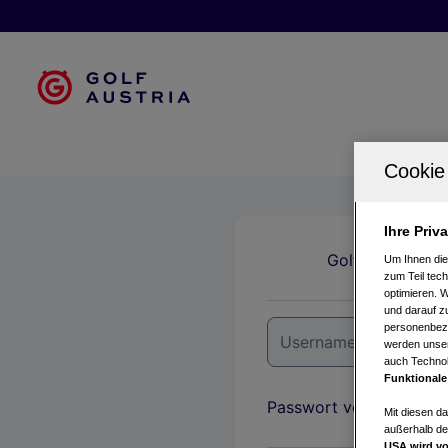
Ihre Priv
Golfclubs
Um Ihnen die
zum Teil tech
optimieren. 
und darauf zu
personenbezo
werden unser
auch Technol
Funktionale
Passwort vergessen?
Mit diesen d
außerhalb de
USA wird vo