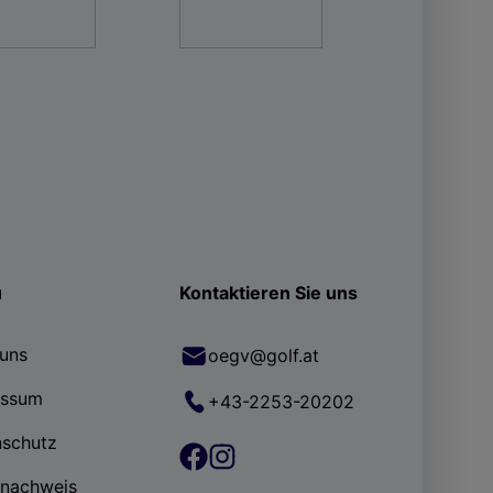
ü
Kontaktieren Sie uns
uns
oegv@golf.at
essum
+43-2253-20202
nschutz
rnachweis