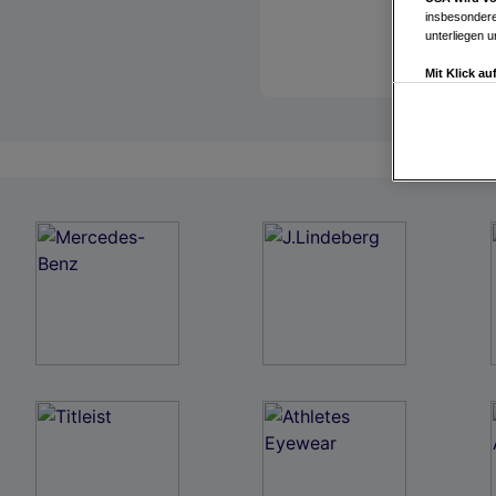
insbesondere
unterliegen 
Mit Klick a
Drittanbiete
Widerspruch 
Einstellungen
Link zur Dat
Impressum
Wir und u
Verwendung g
auf Informat
Performance 
Liste der Pa