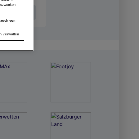
ngszwecken
Int. Entries
d auch von
en und
 auf „Cookie
en verwalten
von oder Zugriff
und der