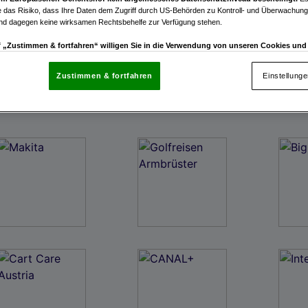
 das Risiko, dass Ihre Daten dem Zugriff durch US-Behörden zu Kontroll- und Überwachu
und dagegen keine wirksamen Rechtsbehelfe zur Verfügung stehen.
uf „Zustimmen & fortfahren“ willigen Sie in die Verwendung von unseren Cookies un
rn (auch aus USA) ein.
In den Einstellungen können Sie jederzeit Ihre Präferenzen verwalt
gegen die Verarbeitung auf der Grundlage berechtigter Interessen einlegen. Klicken Sie dazu
Zustimmen & fortfahren
Einstellung
“, die sich auf jeder Seite unten im Footer befinden.
enschutzrichtlinie
nsere Partner verarbeiten Daten, um Folgendes bereitzustellen:
enauer Standortdaten. Endgeräteeigenschaften zur Identifikation aktiv abfragen. Speichern 
ionen auf einem Endgerät. Personalisierte Werbung und Inhalte, Messung von Werbeleistung 
von Inhalten, Zielgruppenforschung sowie Entwicklung und Verbesserung von Angeboten.
rtner (Lieferanten)