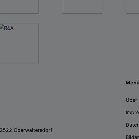
Men
Über 
Impr
Date
, 2522 Oberwaltersdorf
Bilde