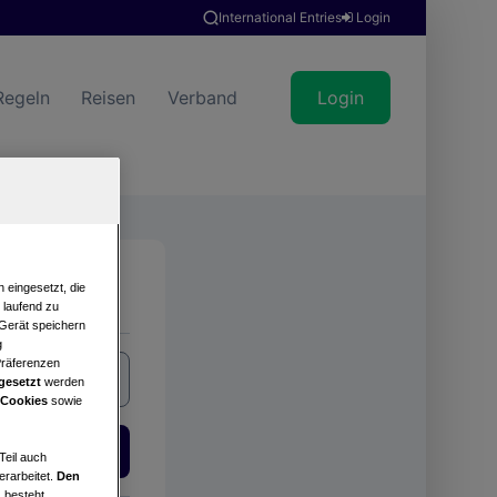
International Entries
Login
Regeln
Reisen
Verband
Login
Suche
 eingesetzt, die
e laufend zu
 Gerät speichern
g
Präferenzen
gesetzt
werden
 Cookies
sowie
Login
Teil auch
erarbeitet.
Den
 besteht