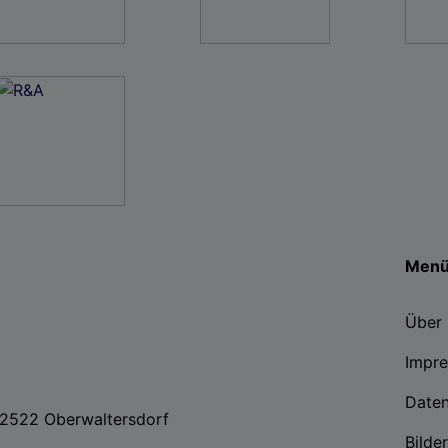
Men
Über 
Impr
Date
, 2522 Oberwaltersdorf
Bilde