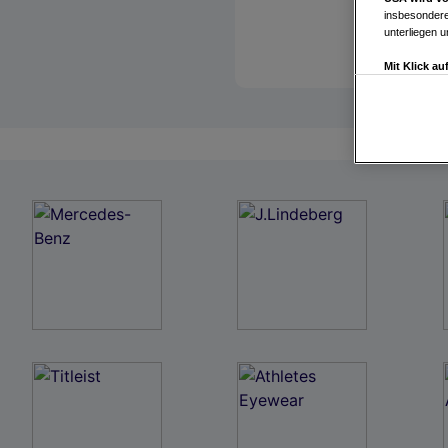
insbesondere
unterliegen 
Mit Klick a
Drittanbiete
Widerspruch 
Einstellungen
Link zur Dat
Impressum
Wir und u
Verwendung g
auf Informat
Performance 
Liste der Pa