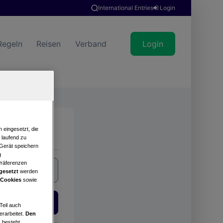
International Entries
Login
Regeln
Reisen
Verband
Login
Suche
 eingesetzt, die
e laufend zu
 Gerät speichern
g
Präferenzen
gesetzt
werden
 Cookies
sowie
Login
Teil auch
erarbeitet.
Den
 besteht