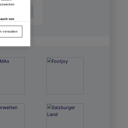
ngszwecken
Int. Entries
d auch von
en und
 auf „Cookie
en verwalten
von oder Zugriff
und der