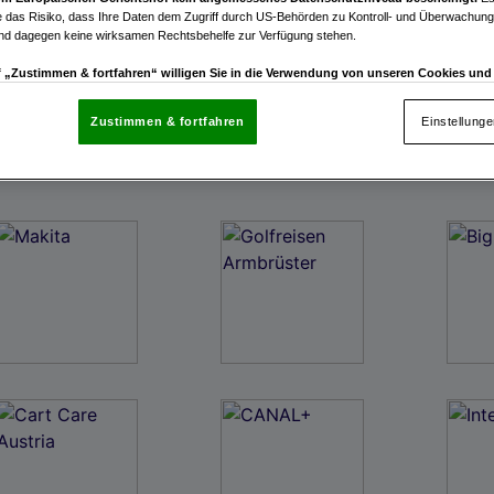
 das Risiko, dass Ihre Daten dem Zugriff durch US-Behörden zu Kontroll- und Überwachu
und dagegen keine wirksamen Rechtsbehelfe zur Verfügung stehen.
uf „Zustimmen & fortfahren“ willigen Sie in die Verwendung von unseren Cookies un
rn (auch aus USA) ein.
In den Einstellungen können Sie jederzeit Ihre Präferenzen verwalt
gegen die Verarbeitung auf der Grundlage berechtigter Interessen einlegen. Klicken Sie dazu
Zustimmen & fortfahren
Einstellung
“, die sich auf jeder Seite unten im Footer befinden.
enschutzrichtlinie
nsere Partner verarbeiten Daten, um Folgendes bereitzustellen:
enauer Standortdaten. Endgeräteeigenschaften zur Identifikation aktiv abfragen. Speichern 
ionen auf einem Endgerät. Personalisierte Werbung und Inhalte, Messung von Werbeleistung 
von Inhalten, Zielgruppenforschung sowie Entwicklung und Verbesserung von Angeboten.
rtner (Lieferanten)