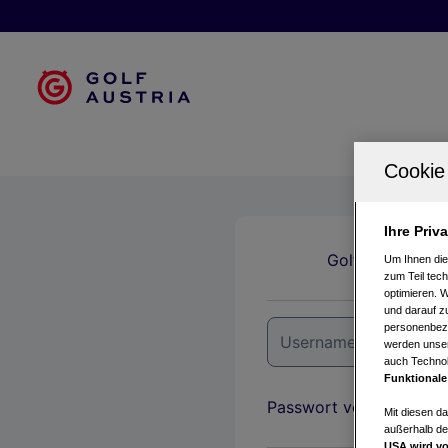
Ihre Priv
Golfclubs
Um Ihnen die
zum Teil tech
optimieren. 
und darauf zu
personenbezo
werden unser
auch Technol
Funktionale
Passwort vergessen?
Mit diesen d
außerhalb de
USA wird vo