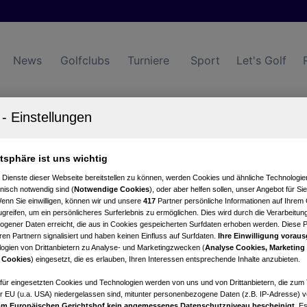
News
Golfclubs
Turniere
Sport
Let's Golf
atsphäre ist uns wichtig
Turniere
Events
Hotels
 Dienste dieser Webseite bereitstellen zu können, werden Cookies und ähnliche Technologien
nisch notwendig sind (
Notwendige Cookies
), oder aber helfen sollen, unser Angebot für Si
Wenn Sie einwilligen, können wir und unsere
417
Partner persönliche Informationen auf Ihrem
greifen, um ein persönlicheres Surferlebnis zu ermöglichen. Dies wird durch die Verarbeitun
gener Daten erreicht, die aus in Cookies gespeicherten Surfdaten erhoben werden. Diese 
en Partnern signalisiert und haben keinen Einfluss auf Surfdaten.
Ihre Einwilligung voraus
ogien von Drittanbietern zu Analyse- und Marketingzwecken (
Analyse Cookies, Marketing
 Cookies
) eingesetzt, die es erlauben, Ihren Interessen entsprechende Inhalte anzubieten.
afür eingesetzten Cookies und Technologien werden von uns und von Drittanbietern, die zum 
r EU (u.a. USA) niedergelassen sind, mitunter personenbezogene Daten (z.B. IP-Adresse) v
m Europäischen Gerichtshof kein angemessenes Datenschutzniveau bescheinigt.
Es