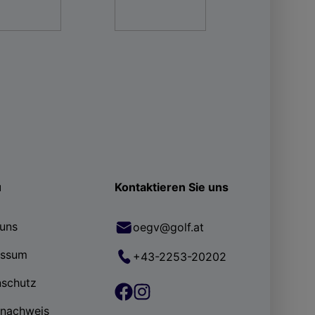
ü
Kontaktieren Sie uns
uns
oegv@golf.at
essum
+43-2253-20202
nschutz
rnachweis