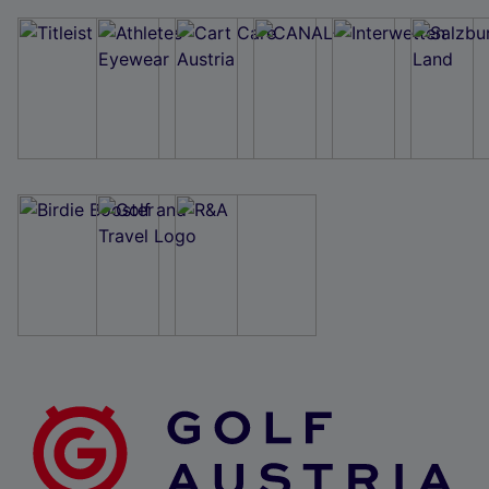
Wir und unsere Partner verarbeiten Daten, um
Folgendes bereitzustellen:
Verwendung genauer Standortdaten. Endgeräteeigenschaften zur Identifikation
aktiv abfragen. Speichern von oder Zugriff auf Informationen auf einem
Endgerät. Personalisierte Werbung und Inhalte, Messung von Werbeleistung
und der Performance von Inhalten, Zielgruppenforschung sowie Entwicklung
und Verbesserung von Angeboten.
Liste der Partner (Lieferanten)