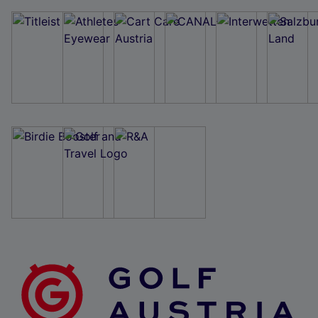
Wir und unsere Partner verarbeiten Daten, um
Folgendes bereitzustellen:
Verwendung genauer Standortdaten. Endgeräteeigenschaften zur Identifikation
aktiv abfragen. Speichern von oder Zugriff auf Informationen auf einem
Endgerät. Personalisierte Werbung und Inhalte, Messung von Werbeleistung
und der Performance von Inhalten, Zielgruppenforschung sowie Entwicklung
und Verbesserung von Angeboten.
Liste der Partner (Lieferanten)