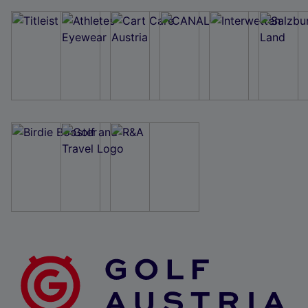
Wir und unsere Partner verarbeiten Daten, um
Folgendes bereitzustellen:
Verwendung genauer Standortdaten. Endgeräteeigenschaften zur Identifikation
aktiv abfragen. Speichern von oder Zugriff auf Informationen auf einem
Endgerät. Personalisierte Werbung und Inhalte, Messung von Werbeleistung
und der Performance von Inhalten, Zielgruppenforschung sowie Entwicklung
und Verbesserung von Angeboten.
Liste der Partner (Lieferanten)