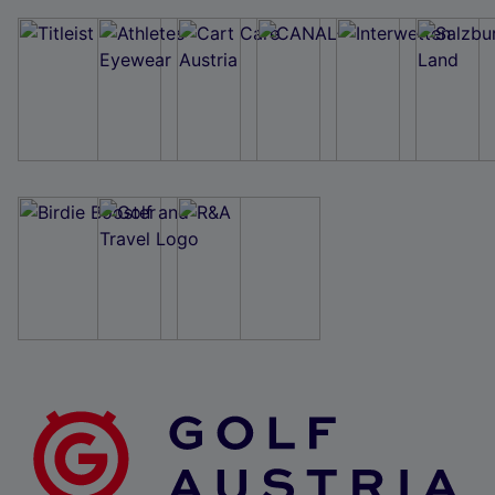
Wir und unsere Partner verarbeiten Daten, um
Folgendes bereitzustellen:
Verwendung genauer Standortdaten. Endgeräteeigenschaften zur Identifikation
aktiv abfragen. Speichern von oder Zugriff auf Informationen auf einem
Endgerät. Personalisierte Werbung und Inhalte, Messung von Werbeleistung
und der Performance von Inhalten, Zielgruppenforschung sowie Entwicklung
und Verbesserung von Angeboten.
Liste der Partner (Lieferanten)