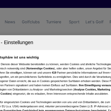
News
Golfclubs
Turniere
Sport
Let's Golf
atsphäre ist uns wichtig
Turniere
Events
Hotels
 Dienste dieser Webseite bereitstellen zu können, werden Cookies und ähnliche Technologien
nisch notwendig sind (
Notwendige Cookies
), oder aber helfen sollen, unser Angebot für Si
Wenn Sie einwilligen, können wir und unsere
419
Partner persönliche Informationen auf Ihrem
greifen, um ein persönlicheres Surferlebnis zu ermöglichen. Dies wird durch die Verarbeitun
gener Daten erreicht, die aus in Cookies gespeicherten Surfdaten erhoben werden. Diese 
en Partnern signalisiert und haben keinen Einfluss auf Surfdaten.
Ihre Einwilligung voraus
ogien von Drittanbietern zu Analyse- und Marketingzwecken (
Analyse Cookies, Marketing
 Cookies
) eingesetzt, die es erlauben, Ihren Interessen entsprechende Inhalte anzubieten.
afür eingesetzten Cookies und Technologien werden von uns und von Drittanbietern, die zum 
r EU (u.a. USA) niedergelassen sind, mitunter personenbezogene Daten (z.B. IP-Adresse) v
m Europäischen Gerichtshof kein angemessenes Datenschutzniveau bescheinigt.
Es