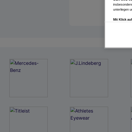
insbesondere
unterliegen 
Mit Klick a
Drittanbiete
Widerspruch 
Einstellungen
Link zur Dat
Impressum
Wir und u
Verwendung g
auf Informat
Performance 
Liste der Pa