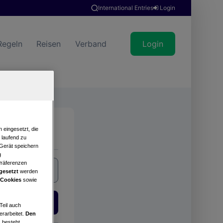
International Entries
Login
Regeln
Reisen
Verband
Login
Suche
 eingesetzt, die
e laufend zu
 Gerät speichern
g
Präferenzen
gesetzt
werden
 Cookies
sowie
Login
Teil auch
erarbeitet.
Den
 besteht