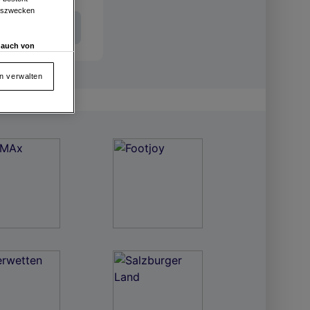
ngszwecken
Int. Entries
d auch von
en und
 auf „Cookie
en verwalten
von oder Zugriff
und der