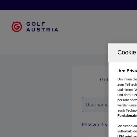
Ihre Priv
Golfclubs
Um Ihnen die
zum Teil tech
optimieren. 
und darauf zu
personenbezo
werden unser
auch Technol
Funktionale
Passwort vergessen?
Mit diesen d
außerhalb de
USA wird vo