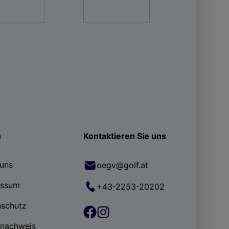
ü
Kontaktieren Sie uns
uns
oegv@golf.at
essum
+43-2253-20202
nschutz
rnachweis