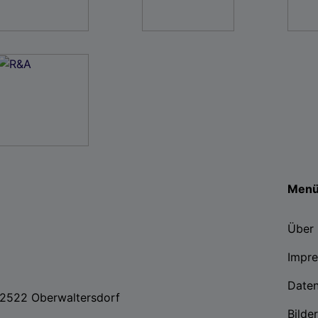
Men
Über 
Impr
Date
, 2522 Oberwaltersdorf
Bilde