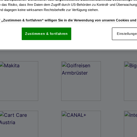
 das Risiko, dass Ihre Daten dem Zugriff durch US-Behörden zu Kontroll- und Überwachu
und dagegen keine wirksamen Rechtsbehelfe zur Verfügung stehen.
uf „Zustimmen & fortfahren“ willigen Sie in die Verwendung von unseren Cookies un
rn (auch aus USA) ein.
In den Einstellungen können Sie jederzeit Ihre Präferenzen verwalt
gegen die Verarbeitung auf der Grundlage berechtigter Interessen einlegen. Klicken Sie dazu
Zustimmen & fortfahren
Einstellung
“, die sich auf jeder Seite unten im Footer befinden.
enschutzrichtlinie
nsere Partner verarbeiten Daten, um Folgendes bereitzustellen:
enauer Standortdaten. Endgeräteeigenschaften zur Identifikation aktiv abfragen. Speichern 
ionen auf einem Endgerät. Personalisierte Werbung und Inhalte, Messung von Werbeleistung 
von Inhalten, Zielgruppenforschung sowie Entwicklung und Verbesserung von Angeboten.
rtner (Lieferanten)