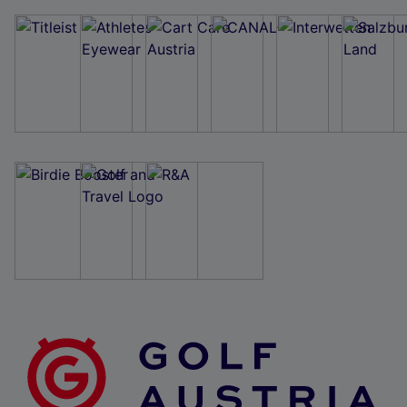
Wir und unsere Partner verarbeiten Daten, um
Folgendes bereitzustellen:
Verwendung genauer Standortdaten. Endgeräteeigenschaften zur Identifikation
aktiv abfragen. Speichern von oder Zugriff auf Informationen auf einem
Endgerät. Personalisierte Werbung und Inhalte, Messung von Werbeleistung
und der Performance von Inhalten, Zielgruppenforschung sowie Entwicklung
und Verbesserung von Angeboten.
Liste der Partner (Lieferanten)