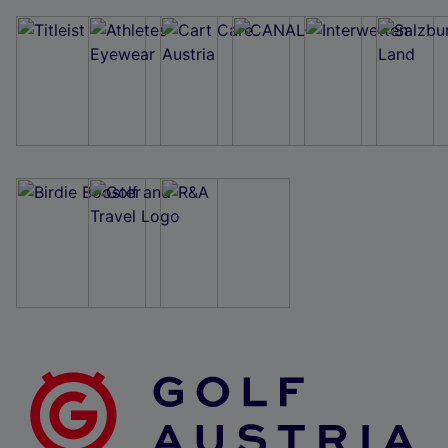
Wir und unsere Partner verarbeiten Daten, um
Folgendes bereitzustellen:
Verwendung genauer Standortdaten. Endgeräteeigenschaften zur Identifikation
aktiv abfragen. Speichern von oder Zugriff auf Informationen auf einem
Endgerät. Personalisierte Werbung und Inhalte, Messung von Werbeleistung
und der Performance von Inhalten, Zielgruppenforschung sowie Entwicklung
und Verbesserung von Angeboten.
Liste der Partner (Lieferanten)