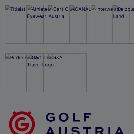
Wir und unsere Partner verarbeiten Daten, um
Folgendes bereitzustellen:
Verwendung genauer Standortdaten. Endgeräteeigenschaften zur Identifikation
aktiv abfragen. Speichern von oder Zugriff auf Informationen auf einem
Endgerät. Personalisierte Werbung und Inhalte, Messung von Werbeleistung
und der Performance von Inhalten, Zielgruppenforschung sowie Entwicklung
und Verbesserung von Angeboten.
Liste der Partner (Lieferanten)