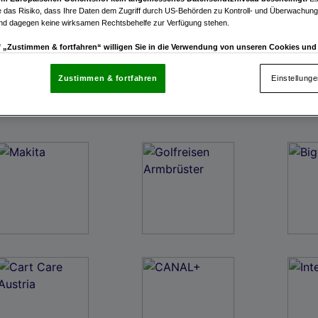
 das Risiko, dass Ihre Daten dem Zugriff durch US-Behörden zu Kontroll- und Überwachu
und dagegen keine wirksamen Rechtsbehelfe zur Verfügung stehen.
uf „Zustimmen & fortfahren“ willigen Sie in die Verwendung von unseren Cookies un
rn (auch aus USA) ein.
In den Einstellungen können Sie jederzeit Ihre Präferenzen verwalt
gegen die Verarbeitung auf der Grundlage berechtigter Interessen einlegen. Klicken Sie dazu
Zustimmen & fortfahren
Einstellung
“, die sich auf jeder Seite unten im Footer befinden.
enschutzrichtlinie
nsere Partner verarbeiten Daten, um Folgendes bereitzustellen:
enauer Standortdaten. Endgeräteeigenschaften zur Identifikation aktiv abfragen. Speichern 
ionen auf einem Endgerät. Personalisierte Werbung und Inhalte, Messung von Werbeleistung 
von Inhalten, Zielgruppenforschung sowie Entwicklung und Verbesserung von Angeboten.
rtner (Lieferanten)