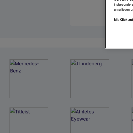
insbesondere
unterliegen 
Mit Klick a
Drittanbiete
Widerspruch 
Einstellungen
Link zur Dat
Impressum
Wir und u
Verwendung g
auf Informat
Performance 
Liste der Pa