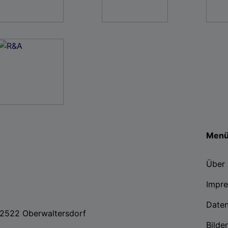
Men
Über 
Impr
Date
, 2522 Oberwaltersdorf
Bilde