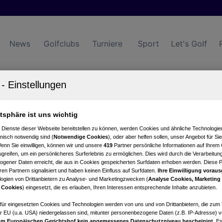
News
Golfclubs
Turniere
Sport
Let's Golf
atsphäre ist uns wichtig
Turniere
Events
Hotels
 Dienste dieser Webseite bereitstellen zu können, werden Cookies und ähnliche Technologien
nisch notwendig sind (
Notwendige Cookies
), oder aber helfen sollen, unser Angebot für Si
Wenn Sie einwilligen, können wir und unsere
419
Partner persönliche Informationen auf Ihrem
greifen, um ein persönlicheres Surferlebnis zu ermöglichen. Dies wird durch die Verarbeitun
gener Daten erreicht, die aus in Cookies gespeicherten Surfdaten erhoben werden. Diese 
en Partnern signalisiert und haben keinen Einfluss auf Surfdaten.
Ihre Einwilligung voraus
ogien von Drittanbietern zu Analyse- und Marketingzwecken (
Analyse Cookies, Marketing
 Cookies
) eingesetzt, die es erlauben, Ihren Interessen entsprechende Inhalte anzubieten.
afür eingesetzten Cookies und Technologien werden von uns und von Drittanbietern, die zum 
r EU (u.a. USA) niedergelassen sind, mitunter personenbezogene Daten (z.B. IP-Adresse) v
m Europäischen Gerichtshof kein angemessenes Datenschutzniveau bescheinigt.
Es