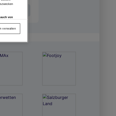
ngszwecken
Int. Entries
d auch von
en und
 auf „Cookie
en verwalten
von oder Zugriff
und der