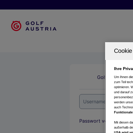
Ihre Priv
Golfclubs
Um Ihnen die
zum Teil tech
optimieren. 
und darauf zu
personenbezo
werden unser
auch Technol
Funktionale
Passwort vergessen?
Mit diesen d
außerhalb de
USA wird vo