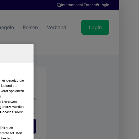
International Entries
Login
Regeln
Reisen
Verband
Login
Suche
 eingesetzt, die
e laufend zu
 Gerät speichern
g
Präferenzen
gesetzt
werden
 Cookies
sowie
Login
Teil auch
erarbeitet.
Den
 besteht