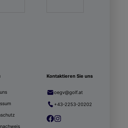
ü
Kontaktieren Sie uns
uns
oegv@golf.at
essum
+43-2253-20202
nschutz
rnachweis