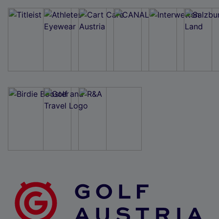
Wir und unsere Partner verarbeiten Daten, um
Folgendes bereitzustellen:
Verwendung genauer Standortdaten. Endgeräteeigenschaften zur Identifikation
aktiv abfragen. Speichern von oder Zugriff auf Informationen auf einem
Endgerät. Personalisierte Werbung und Inhalte, Messung von Werbeleistung
und der Performance von Inhalten, Zielgruppenforschung sowie Entwicklung
und Verbesserung von Angeboten.
Liste der Partner (Lieferanten)