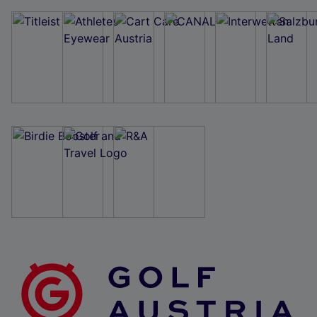
Wir und unsere Partner verarbeiten Daten, um
Folgendes bereitzustellen:
Verwendung genauer Standortdaten. Endgeräteeigenschaften zur Identifikation
aktiv abfragen. Speichern von oder Zugriff auf Informationen auf einem
Endgerät. Personalisierte Werbung und Inhalte, Messung von Werbeleistung
und der Performance von Inhalten, Zielgruppenforschung sowie Entwicklung
und Verbesserung von Angeboten.
Liste der Partner (Lieferanten)