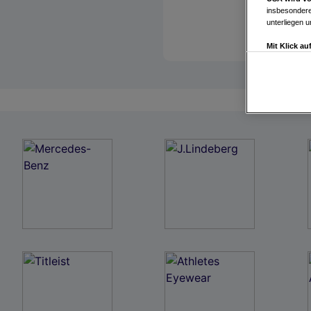
insbesondere
unterliegen 
Mit Klick a
Drittanbiete
Widerspruch 
Einstellungen
Link zur Dat
Impressum
Wir und u
Verwendung g
auf Informat
Performance 
Liste der Pa