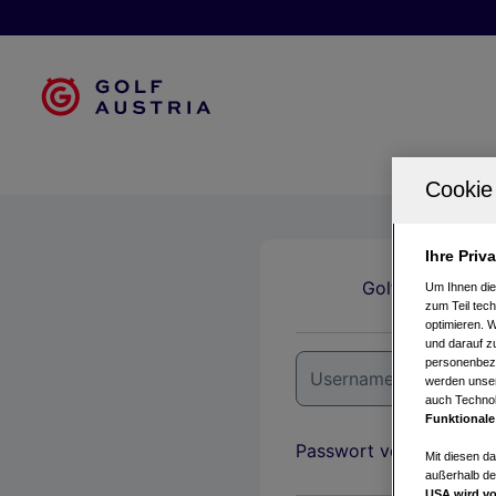
Ihre Priv
Golfclubs
Um Ihnen die
zum Teil tech
optimieren. 
und darauf zu
personenbezo
werden unser
auch Technol
Funktionale
Passwort vergessen?
Mit diesen d
außerhalb de
USA wird vo