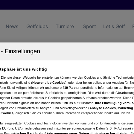
News
Golfclubs
Turniere
Sport
Let's Golf
atsphäre ist uns wichtig
Turniere
Events
Hotels
 Dienste dieser Webseite bereitstellen zu können, werden Cookies und ähnliche Technologien
nisch notwendig sind (
Notwendige Cookies
), oder aber helfen sollen, unser Angebot für Si
Wenn Sie einwilligen, können wir und unsere
419
Partner persönliche Informationen auf Ihrem
greifen, um ein persönlicheres Surferlebnis zu ermöglichen. Dies wird durch die Verarbeitun
gener Daten erreicht, die aus in Cookies gespeicherten Surfdaten erhoben werden. Diese 
en Partnern signalisiert und haben keinen Einfluss auf Surfdaten.
Ihre Einwilligung voraus
ogien von Drittanbietern zu Analyse- und Marketingzwecken (
Analyse Cookies, Marketing
 Cookies
) eingesetzt, die es erlauben, Ihren Interessen entsprechende Inhalte anzubieten.
afür eingesetzten Cookies und Technologien werden von uns und von Drittanbietern, die zum 
r EU (u.a. USA) niedergelassen sind, mitunter personenbezogene Daten (z.B. IP-Adresse) v
m Europäischen Gerichtshof kein angemessenes Datenschutzniveau bescheinigt.
Es