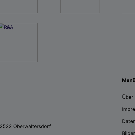
Men
Über 
Impr
Date
, 2522 Oberwaltersdorf
Bilde