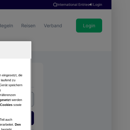
International Entries
Login
Regeln
Reisen
Verband
Login
Suche
 eingesetzt, die
e laufend zu
 Gerät speichern
g
Präferenzen
gesetzt
werden
 Cookies
sowie
Login
Teil auch
erarbeitet.
Den
 besteht