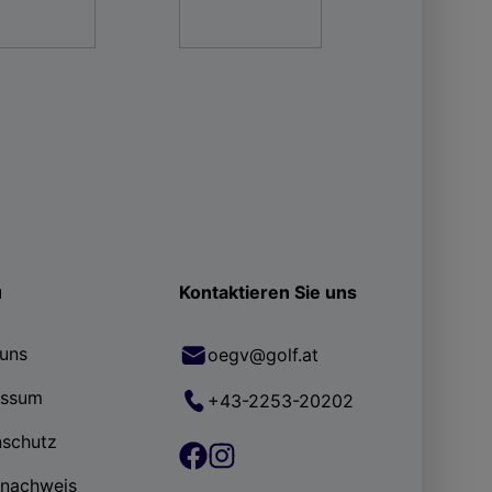
ü
Kontaktieren Sie uns
uns
oegv@golf.at
essum
+43-2253-20202
nschutz
rnachweis