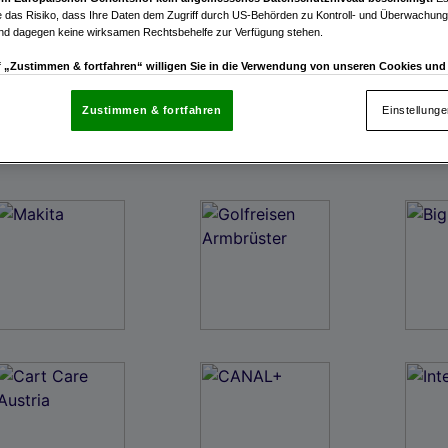
 das Risiko, dass Ihre Daten dem Zugriff durch US-Behörden zu Kontroll- und Überwachu
und dagegen keine wirksamen Rechtsbehelfe zur Verfügung stehen.
uf „Zustimmen & fortfahren“ willigen Sie in die Verwendung von unseren Cookies un
rn (auch aus USA) ein.
In den Einstellungen können Sie jederzeit Ihre Präferenzen verwalt
gegen die Verarbeitung auf der Grundlage berechtigter Interessen einlegen. Klicken Sie dazu
Zustimmen & fortfahren
Einstellung
“, die sich auf jeder Seite unten im Footer befinden.
enschutzrichtlinie
nsere Partner verarbeiten Daten, um Folgendes bereitzustellen:
enauer Standortdaten. Endgeräteeigenschaften zur Identifikation aktiv abfragen. Speichern 
ionen auf einem Endgerät. Personalisierte Werbung und Inhalte, Messung von Werbeleistung 
von Inhalten, Zielgruppenforschung sowie Entwicklung und Verbesserung von Angeboten.
rtner (Lieferanten)