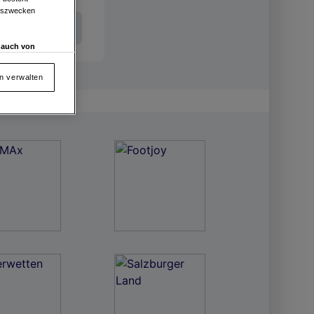
ngszwecken
Int. Entries
d auch von
en und
 auf „Cookie
en verwalten
von oder Zugriff
und der