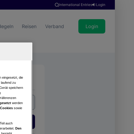
International Entries
Login
Regeln
Reisen
Verband
Login
Suche
 eingesetzt, die
e laufend zu
 Gerät speichern
g
Präferenzen
gesetzt
werden
 Cookies
sowie
Login
Teil auch
erarbeitet.
Den
 besteht