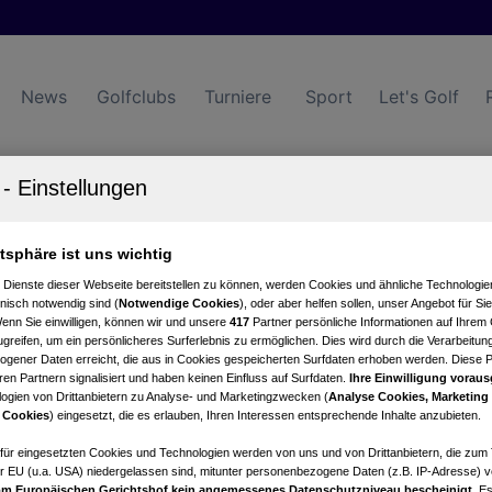
News
Golfclubs
Turniere
Sport
Let's Golf
atsphäre ist uns wichtig
Turniere
Events
Hotels
 Dienste dieser Webseite bereitstellen zu können, werden Cookies und ähnliche Technologien
nisch notwendig sind (
Notwendige Cookies
), oder aber helfen sollen, unser Angebot für Si
Wenn Sie einwilligen, können wir und unsere
417
Partner persönliche Informationen auf Ihrem
greifen, um ein persönlicheres Surferlebnis zu ermöglichen. Dies wird durch die Verarbeitun
gener Daten erreicht, die aus in Cookies gespeicherten Surfdaten erhoben werden. Diese 
en Partnern signalisiert und haben keinen Einfluss auf Surfdaten.
Ihre Einwilligung voraus
ogien von Drittanbietern zu Analyse- und Marketingzwecken (
Analyse Cookies, Marketing
 Cookies
) eingesetzt, die es erlauben, Ihren Interessen entsprechende Inhalte anzubieten.
afür eingesetzten Cookies und Technologien werden von uns und von Drittanbietern, die zum 
r EU (u.a. USA) niedergelassen sind, mitunter personenbezogene Daten (z.B. IP-Adresse) v
m Europäischen Gerichtshof kein angemessenes Datenschutzniveau bescheinigt.
Es