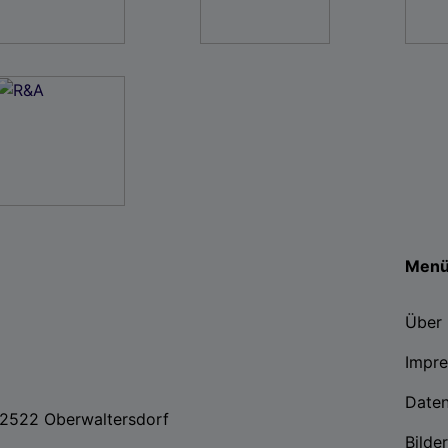
Men
Über 
Impr
Date
, 2522 Oberwaltersdorf
Bilde