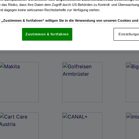
 das Risiko, dass Ihre Daten dem Zugriff durch US-Behörden zu Kontroll- und Überwachu
und dagegen keine wirksamen Rechtsbehelfe zur Verfügung stehen.
uf „Zustimmen & fortfahren“ willigen Sie in die Verwendung von unseren Cookies un
rn (auch aus USA) ein.
In den Einstellungen können Sie jederzeit Ihre Präferenzen verwalt
gegen die Verarbeitung auf der Grundlage berechtigter Interessen einlegen. Klicken Sie dazu
Zustimmen & fortfahren
Einstellung
“, die sich auf jeder Seite unten im Footer befinden.
enschutzrichtlinie
nsere Partner verarbeiten Daten, um Folgendes bereitzustellen:
enauer Standortdaten. Endgeräteeigenschaften zur Identifikation aktiv abfragen. Speichern 
ionen auf einem Endgerät. Personalisierte Werbung und Inhalte, Messung von Werbeleistung 
von Inhalten, Zielgruppenforschung sowie Entwicklung und Verbesserung von Angeboten.
rtner (Lieferanten)