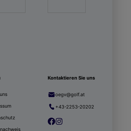
ü
Kontaktieren Sie uns
uns
oegv@golf.at
essum
+43-2253-20202
nschutz
rnachweis