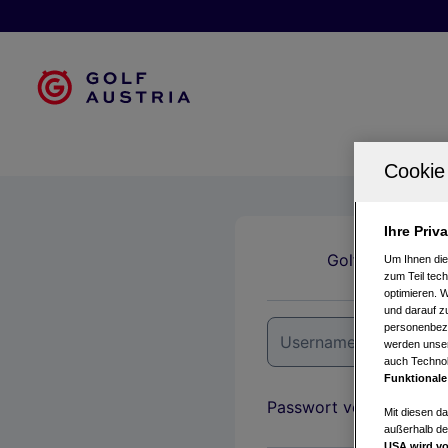
Ihre Priv
Golfclubs
Um Ihnen die
zum Teil tech
optimieren. 
und darauf zu
personenbezo
werden unser
auch Technol
Funktionale
Passwort vergessen?
Mit diesen d
außerhalb de
USA wird vo