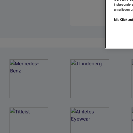
insbesondere
unterliegen 
Mit Klick a
Drittanbiete
Widerspruch 
Einstellungen
Link zur Dat
Impressum
Wir und u
Verwendung g
auf Informat
Performance 
Liste der Pa