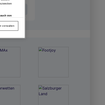
ngszwecken
Int. Entries
d auch von
en und
 auf „Cookie
en verwalten
von oder Zugriff
und der