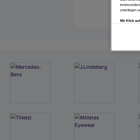
insbesondere
unterliegen 
Mit Klick a
Drittanbiete
Widerspruch 
Einstellungen
Link zur Dat
Impressum
Wir und u
Verwendung g
auf Informat
Performance 
Liste der Pa