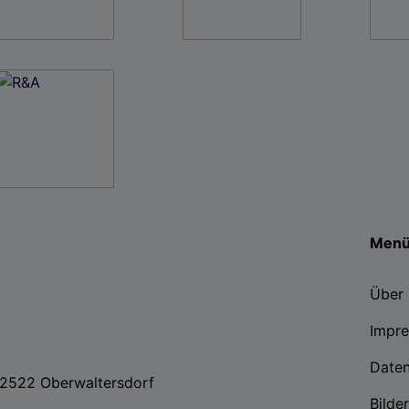
Men
Über 
Impr
Date
, 2522 Oberwaltersdorf
Bilde