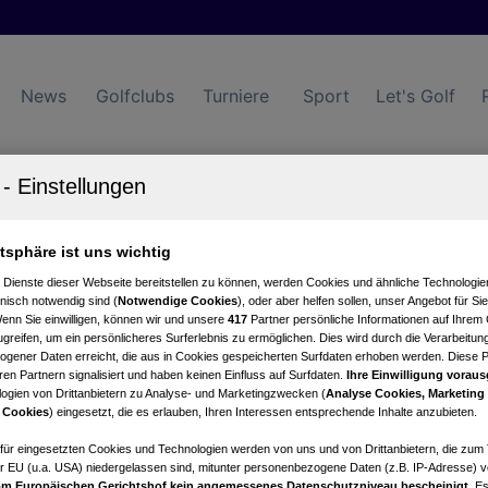
News
Golfclubs
Turniere
Sport
Let's Golf
atsphäre ist uns wichtig
Turniere
Events
Hotels
 Dienste dieser Webseite bereitstellen zu können, werden Cookies und ähnliche Technologien
nisch notwendig sind (
Notwendige Cookies
), oder aber helfen sollen, unser Angebot für Si
Wenn Sie einwilligen, können wir und unsere
417
Partner persönliche Informationen auf Ihrem
greifen, um ein persönlicheres Surferlebnis zu ermöglichen. Dies wird durch die Verarbeitun
gener Daten erreicht, die aus in Cookies gespeicherten Surfdaten erhoben werden. Diese 
en Partnern signalisiert und haben keinen Einfluss auf Surfdaten.
Ihre Einwilligung voraus
ogien von Drittanbietern zu Analyse- und Marketingzwecken (
Analyse Cookies, Marketing
 Cookies
) eingesetzt, die es erlauben, Ihren Interessen entsprechende Inhalte anzubieten.
afür eingesetzten Cookies und Technologien werden von uns und von Drittanbietern, die zum 
r EU (u.a. USA) niedergelassen sind, mitunter personenbezogene Daten (z.B. IP-Adresse) v
m Europäischen Gerichtshof kein angemessenes Datenschutzniveau bescheinigt.
Es