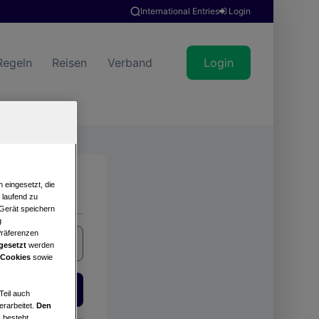
International Entries
Login
Regeln
Reisen
Verband
Login
Suche
 eingesetzt, die
e laufend zu
 Gerät speichern
g
Präferenzen
gesetzt
werden
 Cookies
sowie
Login
Teil auch
erarbeitet.
Den
 besteht