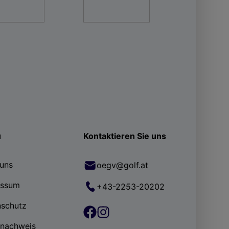
ü
Kontaktieren Sie uns
uns
oegv@golf.at
essum
+43-2253-20202
nschutz
rnachweis