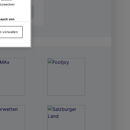
ngszwecken
Int. Entries
d auch von
en und
 auf „Cookie
en verwalten
von oder Zugriff
und der