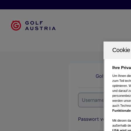
Ihre Priv
Golfclubs
Um Ihnen die
zum Teil tech
optimieren. 
und darauf zu
personenbezo
werden unser
auch Technol
Funktionale
Passwort vergessen?
Mit diesen d
außerhalb de
USA wird vo