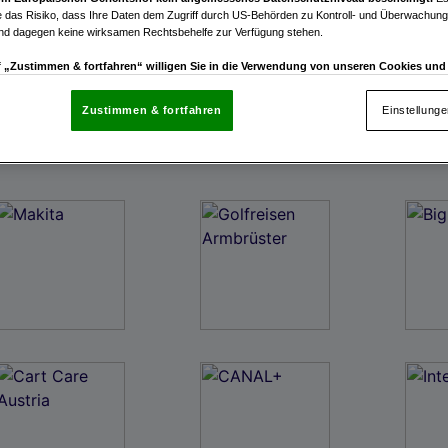
 das Risiko, dass Ihre Daten dem Zugriff durch US-Behörden zu Kontroll- und Überwachu
und dagegen keine wirksamen Rechtsbehelfe zur Verfügung stehen.
uf „Zustimmen & fortfahren“ willigen Sie in die Verwendung von unseren Cookies un
rn (auch aus USA) ein.
In den Einstellungen können Sie jederzeit Ihre Präferenzen verwalt
gegen die Verarbeitung auf der Grundlage berechtigter Interessen einlegen. Klicken Sie dazu
Zustimmen & fortfahren
Einstellung
“, die sich auf jeder Seite unten im Footer befinden.
enschutzrichtlinie
nsere Partner verarbeiten Daten, um Folgendes bereitzustellen:
enauer Standortdaten. Endgeräteeigenschaften zur Identifikation aktiv abfragen. Speichern 
ionen auf einem Endgerät. Personalisierte Werbung und Inhalte, Messung von Werbeleistung 
von Inhalten, Zielgruppenforschung sowie Entwicklung und Verbesserung von Angeboten.
rtner (Lieferanten)