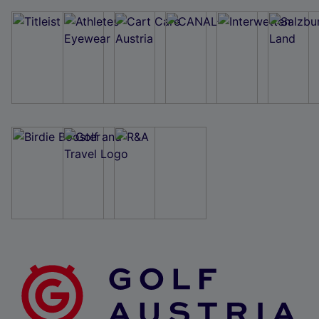
Wir und unsere Partner verarbeiten Daten, um
Folgendes bereitzustellen:
Verwendung genauer Standortdaten. Endgeräteeigenschaften zur Identifikation
aktiv abfragen. Speichern von oder Zugriff auf Informationen auf einem
Endgerät. Personalisierte Werbung und Inhalte, Messung von Werbeleistung
und der Performance von Inhalten, Zielgruppenforschung sowie Entwicklung
und Verbesserung von Angeboten.
Liste der Partner (Lieferanten)