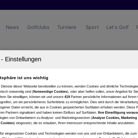
News
Golfclubs
Turniere
Sport
Let's Golf
zherzog Johann
tartzeiten
Turnierkalender
atsphäre ist uns wichtig
 Dienste dieser Webseite bereitstellen zu können, werden Cookies und ähnliche Technologien
nisch notwendig sind (
Notwendige Cookies
), oder aber helfen sollen, unser Angebot für Si
Wenn Sie einwilligen, können wir und unsere
419
Partner persönliche Informationen auf Ihrem
greifen, um ein persönlicheres Surferlebnis zu ermöglichen. Dies wird durch die Verarbeitun
gener Daten erreicht, die aus in Cookies gespeicherten Surfdaten erhoben werden. Diese 
en Partnern signalisiert und haben keinen Einfluss auf Surfdaten.
Ihre Einwilligung voraus
ogien von Drittanbietern zu Analyse- und Marketingzwecken (
Analyse Cookies, Marketing
 Cookies
) eingesetzt, die es erlauben, Ihren Interessen entsprechende Inhalte anzubieten.
afür eingesetzten Cookies und Technologien werden von uns und von Drittanbietern, die zum 