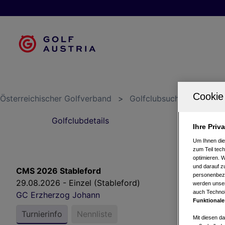
Österreichischer Golfverband
>
Golfclubsuche
>
GC Er
Golfclubdetails
S
Ihre Priv
Um Ihnen die
zum Teil tech
optimieren. 
und darauf zu
CMS 2026 Stableford
personenbezo
29.08.2026 - Einzel (Stableford)
werden unser
auch Technol
GC Erzherzog Johann
Funktionale
Turnierinfo
Nennliste
Mit diesen d