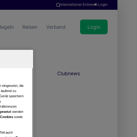
International Entries
Login
Regeln
Reisen
Verband
Login
Clubnews
 eingesetzt, die
e laufend zu
 Gerät speichern
g
Präferenzen
gesetzt
werden
 Cookies
sowie
Teil auch