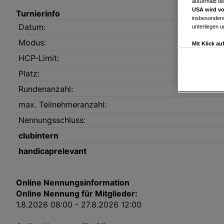
außerhalb de
USA wird vo
Turnierinfo
insbesondere
Datum:
unterliegen 
Modus:
Mit Klick a
Drittanbiete
HCP-Limit:
Widerspruch 
Einstellungen
Platz:
Link zur Dat
Rundenanzahl:
Impressum
max. Teilnehmeranzahl:
Nennungsschluss:
Wir und u
clubintern
Verwendung g
auf Informat
handicaprelevant
Performance 
Liste der Pa
Online Nennungsinformation
Online Nennung für Mitglieder:
1.8.2026 08:00 - 27.8.2026 12:00