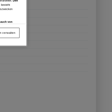
erarbeitet.
Den
 besteht
ngszwecken
d auch von
en und
 auf „Cookie
en verwalten
von oder Zugriff
und der