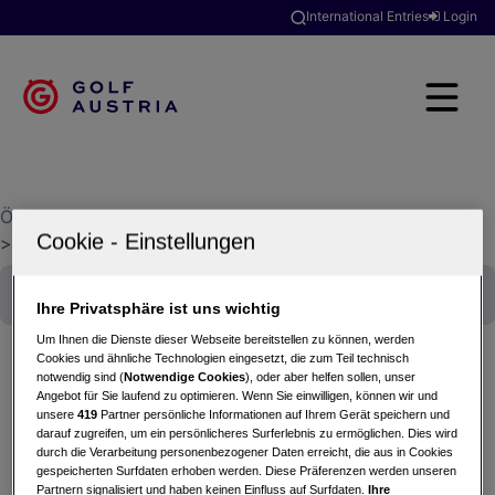
International Entries
Login
Österreichischer Golfverband
>
Golfclubsuche
>
Thermengolfclub Fürstenfeld-Loipersdorf
Ihre Privatsphäre ist uns wichtig
Um Ihnen die Dienste dieser Webseite bereitstellen zu können, werden
Cookies und ähnliche Technologien eingesetzt, die zum Teil technisch
notwendig sind (
Notwendige Cookies
), oder aber helfen sollen, unser
Angebot für Sie laufend zu optimieren. Wenn Sie einwilligen, können wir und
ÖGS Eröffnungstrophy
unsere
419
Partner persönliche Informationen auf Ihrem Gerät speichern und
15.04.2026 - Einzel (Zählspiel)
darauf zugreifen, um ein persönlicheres Surferlebnis zu ermöglichen. Dies wird
durch die Verarbeitung personenbezogener Daten erreicht, die aus in Cookies
Thermengolfclub Fürstenfeld-Loipersdorf
gespeicherten Surfdaten erhoben werden. Diese Präferenzen werden unseren
Partnern signalisiert und haben keinen Einfluss auf Surfdaten.
Ihre