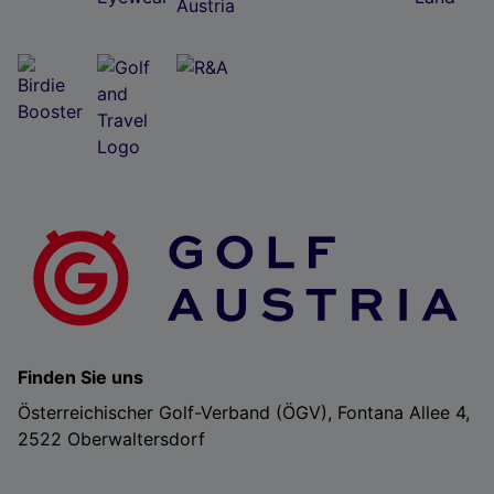
Folgendes bereitzustellen:
Verwendung genauer Standortdaten. Endgeräteeigenschaften zur Identifikation
aktiv abfragen. Speichern von oder Zugriff auf Informationen auf einem
Endgerät. Personalisierte Werbung und Inhalte, Messung von Werbeleistung
und der Performance von Inhalten, Zielgruppenforschung sowie Entwicklung
und Verbesserung von Angeboten.
Liste der Partner (Lieferanten)
Finden Sie uns
Österreichischer Golf-Verband (ÖGV), Fontana Allee 4,
2522 Oberwaltersdorf