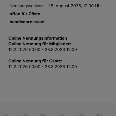
Link zur Datenschutzrichtlinie
Nennungsschluss:
28. August 2026, 12:00 Uhr
Impressum
offen für Gäste
handicaprelevant
Wir und unsere Partner verarbeiten Daten, um
Folgendes bereitzustellen:
Verwendung genauer Standortdaten. Endgeräteeigenschaften zur Identifikation
Online Nennungsinformation
aktiv abfragen. Speichern von oder Zugriff auf Informationen auf einem
Endgerät. Personalisierte Werbung und Inhalte, Messung von Werbeleistung
Online Nennung für Mitglieder:
und der Performance von Inhalten, Zielgruppenforschung sowie Entwicklung
und Verbesserung von Angeboten.
12.2.2026 00:00 - 28.8.2026 12:00
Liste der Partner (Lieferanten)
Online Nennung für Gäste:
12.2.2026 00:00 - 28.8.2026 12:00
Jetzt zu diesem Turnier nennen