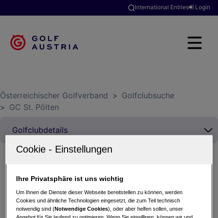
International Entries
Login
Österreichischer Golfverband
>
Golfclubsuche
>
GC St. Pölten
Ihre Privatsphäre ist uns wichtig
GC St. Pölten Clubmeisterschaften 2026 -
Zählwettspiel
Um Ihnen die Dienste dieser Webseite bereitstellen zu können, werden
Cookies und ähnliche Technologien eingesetzt, die zum Teil technisch
29.08.2026 - Einzel Zählwettspiel maximum Score
notwendig sind (
Notwendige Cookies
), oder aber helfen sollen, unser
Doppel-Par
Angebot für Sie laufend zu optimieren. Wenn Sie einwilligen, können wir und