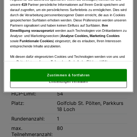
GC St. Pölten
unsere
419
Partner persönliche Informationen auf Ihrem Gerät speichern und
darauf zugreifen, um ein persönlicheres Surferlebnis zu ermöglichen. Dies wird
durch die Verarbeitung personenbezogener Daten erreicht, die aus in Cookies
Turnierinfo
Nennliste
gespeicherten Surfdaten erhoben werden. Diese Präferenzen werden unseren
Partnern signalisiert und haben keinen Einfluss auf Surfdaten.
Ihre
Einwilligung vorausgesetzt
werden auch Technologien von Drittanbietern zu
Turnierinfo
Analyse- und Marketingzwecken (
Analyse Cookies, Marketing Cookies
https://www.nexxchange.com/search/tournaments/golf
sowie
Funktionale Cookies
) eingesetzt, die es erlauben, Ihren Interessen
st-polten
entsprechende Inhalte anzubieten.
Downloads
Mit diesen dafür eingesetzten Cookies und Technologien werden von uns und
2026-08-29_GC_St_Poelten_CMS_2026_FINAL.pdf
von Drittanbietern, die zum Teil auch außerhalb der EU (u.a. USA)
niedergelassen sind, mitunter personenbezogene Daten (z.B. IP-Adresse)
verarbeitet.
Den USA wird vom Europäischen Gerichtshof kein
Datum:
29.08.2026
Zustimmen & fortfahren
angemessenes Datenschutzniveau bescheinigt.
Es besteht insbesondere
Einstellungen verwalten
das Risiko, dass Ihre Daten dem Zugriff durch US-Behörden zu Kontroll- und
Modus:
Zählwettspiel
Überwachungszwecken unterliegen und dagegen keine wirksamen
HCP-Limit:
54
Rechtsbehelfe zur Verfügung stehen.
Platz:
Golfclub St. Pölten, Parkkurs
Mit Klick auf „Zustimmen & fortfahren“ willigen Sie in die Verwendung
18 Loch
von unseren Cookies und auch von Drittanbietern (auch aus USA) ein.
In den Einstellungen können Sie jederzeit Ihre Präferenzen verwalten und
Rundenanzahl:
1
Widerspruch gegen die Verarbeitung auf der Grundlage berechtigter
Interessen einlegen. Klicken Sie dazu auf „Cookie Einstellungen“, die sich auf
max.
80
jeder Seite unten im Footer befinden.
Teilnehmeranzahl: