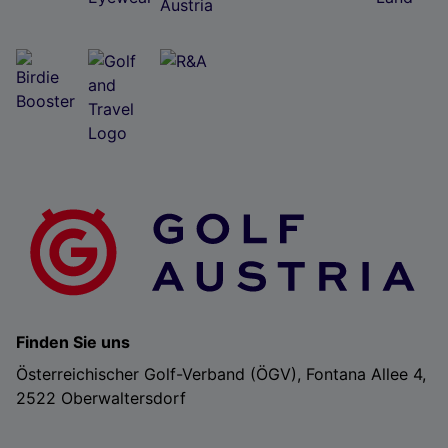
Folgendes bereitzustellen:
Verwendung genauer Standortdaten. Endgeräteeigenschaften zur Identifikation
aktiv abfragen. Speichern von oder Zugriff auf Informationen auf einem
Endgerät. Personalisierte Werbung und Inhalte, Messung von Werbeleistung
und der Performance von Inhalten, Zielgruppenforschung sowie Entwicklung
und Verbesserung von Angeboten.
Liste der Partner (Lieferanten)
Finden Sie uns
Österreichischer Golf-Verband (ÖGV), Fontana Allee 4,
2522 Oberwaltersdorf