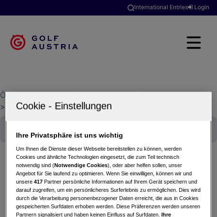
International Entries
Login
Österreichischer Golfverband
>
Golfclubsuche
>
GC Am Mondsee
Ihre Privatsphäre ist uns wichtig
Um Ihnen die Dienste dieser Webseite bereitstellen zu können, werden
Cookies und ähnliche Technologien eingesetzt, die zum Teil technisch
notwendig sind (
Notwendige Cookies
), oder aber helfen sollen, unser
Angebot für Sie laufend zu optimieren. Wenn Sie einwilligen, können wir und
3. MID AM Ranglisten Turnier
unsere
417
Partner persönliche Informationen auf Ihrem Gerät speichern und
26.06.2015 - Zählwettspiel
darauf zugreifen, um ein persönlicheres Surferlebnis zu ermöglichen. Dies wird
durch die Verarbeitung personenbezogener Daten erreicht, die aus in Cookies
GC Am Mondsee
gespeicherten Surfdaten erhoben werden. Diese Präferenzen werden unseren
Partnern signalisiert und haben keinen Einfluss auf Surfdaten.
Ihre