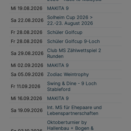
Interessen einlegen. Klicken Sie dazu auf „Cookie Einstellungen“, die sich auf
jeder Seite unten im Footer befinden.
Mi 19.08.2026
MAKITA 9
Link zur Datenschutzrichtlinie
Solheim Cup 2026 >
Sa 22.08.2026
Impressum
22.-23. August 2026
Fr 28.08.2026
Schüler Golfcup
Wir und unsere Partner verarbeiten Daten, um
Fr 28.08.2026
Schüler Golfcup 9-Loch
Folgendes bereitzustellen:
Club MS Zählwettspiel 2
Verwendung genauer Standortdaten. Endgeräteeigenschaften zur Identifikation
Sa 29.08.2026
Runden
aktiv abfragen. Speichern von oder Zugriff auf Informationen auf einem
Endgerät. Personalisierte Werbung und Inhalte, Messung von Werbeleistung
und der Performance von Inhalten, Zielgruppenforschung sowie Entwicklung
Mi 02.09.2026
MAKITA 9
und Verbesserung von Angeboten.
Liste der Partner (Lieferanten)
Sa 05.09.2026
Zodiac Weintrophy
Swing & Dine - 9 Loch
Fr 11.09.2026
Stableford
Mi 16.09.2026
MAKITA 9
Int. MS für Ehepaare und
Sa 19.09.2026
Lebenspartnerschaften
Oktoberturnier by
Hallenbau + Bogen &