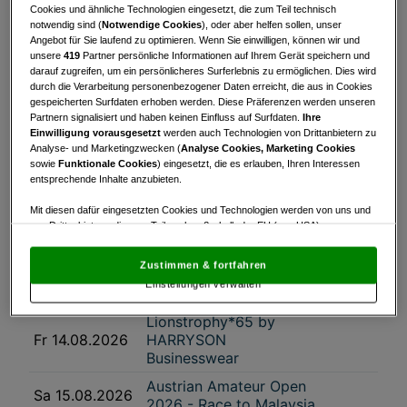
Cookies und ähnliche Technologien eingesetzt, die zum Teil technisch
Mannschafts-Bundesliga
notwendig sind (
Notwendige Cookies
), oder aber helfen sollen, unser
Fr 31.07.2026
Herren Div. 2A
Angebot für Sie laufend zu optimieren. Wenn Sie einwilligen, können wir und
unsere
419
Partner persönliche Informationen auf Ihrem Gerät speichern und
Mannschafts-Bundesliga
darauf zugreifen, um ein persönlicheres Surferlebnis zu ermöglichen. Dies wird
Fr 31.07.2026
Herren Div. 2B
durch die Verarbeitung personenbezogener Daten erreicht, die aus in Cookies
gespeicherten Surfdaten erhoben werden. Diese Präferenzen werden unseren
Mi 05.08.2026
MAKITA 9
Partnern signalisiert und haben keinen Einfluss auf Surfdaten.
Ihre
Einwilligung vorausgesetzt
werden auch Technologien von Drittanbietern zu
Do 06.08.2026
Gert 60th Invitational
Analyse- und Marketingzwecken (
Analyse Cookies, Marketing Cookies
sowie
Funktionale Cookies
) eingesetzt, die es erlauben, Ihren Interessen
Do 06.08.2026
Bandidos
entsprechende Inhalte anzubieten.
Swing & Dine - 9 Loch
Fr 07.08.2026
Mit diesen dafür eingesetzten Cookies und Technologien werden von uns und
Stableford
von Drittanbietern, die zum Teil auch außerhalb der EU (u.a. USA)
niedergelassen sind, mitunter personenbezogene Daten (z.B. IP-Adresse)
So 09.08.2026
Strawberry Tour
verarbeitet.
Den USA wird vom Europäischen Gerichtshof kein
Zustimmen & fortfahren
angemessenes Datenschutzniveau bescheinigt.
Es besteht insbesondere
GSV Senioren GC Schloß
Mi 12.08.2026
Einstellungen verwalten
das Risiko, dass Ihre Daten dem Zugriff durch US-Behörden zu Kontroll- und
Frauenthal
Überwachungszwecken unterliegen und dagegen keine wirksamen
Rechtsbehelfe zur Verfügung stehen.
Lionstrophy*65 by
Fr 14.08.2026
HARRYSON
Mit Klick auf „Zustimmen & fortfahren“ willigen Sie in die Verwendung
Businesswear
von unseren Cookies und auch von Drittanbietern (auch aus USA) ein.
In den Einstellungen können Sie jederzeit Ihre Präferenzen verwalten und
Austrian Amateur Open
Sa 15.08.2026
Widerspruch gegen die Verarbeitung auf der Grundlage berechtigter
2026 - Race to Malaysia