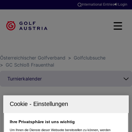
International Entries
Login
Österreichischer Golfverband
>
Golfclubsuche
>
GC Schloß Frauenthal
Alle
Aktuelle Turniere
Ihre Privatsphäre ist uns wichtig
Vergangene Turniere
Um Ihnen die Dienste dieser Webseite bereitstellen zu können, werden